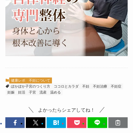
健康レポ
不妊について
ぽかぽか子宮のつくり方
ココロとカラダ
不妊
不妊治療
不妊症
妊娠
妊活
子宮
流産
温める
よかったらシェアしてね！