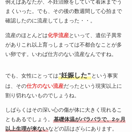
例えばあなたが、不妊治療をしていて着床までう
まくいった。でも、その後の数週間して心拍まで
確認したのに流産してしまった・・。
流産のほとんどは
化学流産
といって、遺伝子異常
がありこれ以上育っしまっては不都合なことが多
い卵です。いわば仕方のない流産なんですね。
“
妊娠した”
でも、女性にとっては
という事実
は、その
仕方のない流産
だったという現実以上に
割り切れないものでしょうね。
しばらくはその深い心の傷が体に大きく現れるこ
ともあるでしょう。
基礎体温がバラバラで、2ヶ月
以上生理が来ない
などの話はざらにあります。