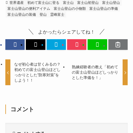
世界遺産
初めて富士山に登る
富士山
富士山初登山
富士山登山
富士山登山の便利アイテム
富士山登山の小物類
富士山登山の準備
富士山登山の装備
登山
霊峰富士
よかったらシェアしてね！
なぜ初心者は甘くみるの？
熟練経験者の教え「初めて
初めての富士山登山ほどし
の富士山登山ほどしっかり
っかりとした“防寒対策”を
とした準備を！」
しよう！！
コメント