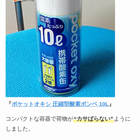
『
ポケットオキシ 圧縮型酸素ボンベ 10L
』
コンパクトな容器で荷物が
“カサばらない”
ように
しました。