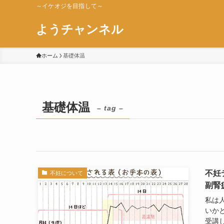
～イケオジを目指して～
ようチャンネル
ホーム
基礎体温
基礎体温
– tag –
不妊
不妊について
副腎
私は
いか
受講し