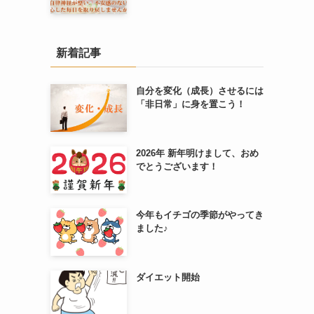
新着記事
自分を変化（成長）させるには
「非日常」に身を置こう！
2026年 新年明けまして、おめ
でとうございます！
今年もイチゴの季節がやってき
ました♪
ダイエット開始