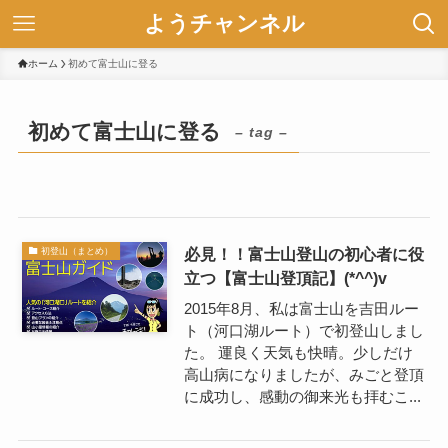
ようチャンネル
ホーム
初めて富士山に登る
初めて富士山に登る
– tag –
必見！！富士山登山の初心者に役
初登山（まとめ）
立つ【富士山登頂記】(*^^)v
2015年8月、私は富士山を吉田ルー
ト（河口湖ルート）で初登山しまし
た。 運良く天気も快晴。少しだけ
高山病になりましたが、みごと登頂
に成功し、感動の御来光も拝むこ...