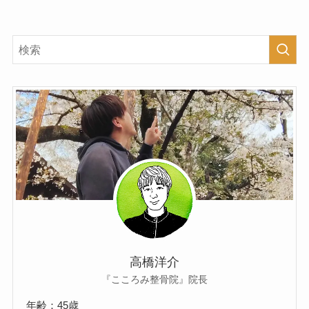
高橋洋介
『こころみ整骨院』院長
年齢：45歳